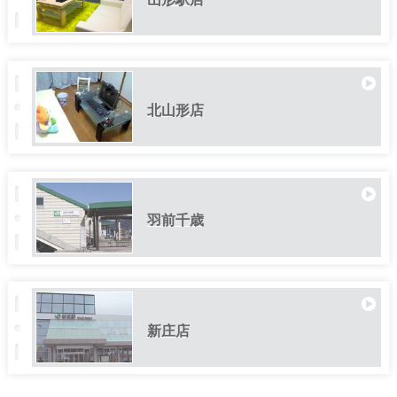
北山形店
羽前千歳
新庄店