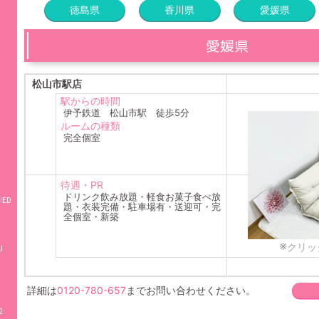
徳島県
香川県
愛媛県
愛媛県
松山市駅店
駅からの時間
伊予鉄道 松山市駅 徒歩5分
ルームの種類
完全個室
待遇・PR
ドリンク飲み放題・軽食お菓子食べ放
IED
題・衣装完備・駐車場有・送迎可・完
全個室・新築
※
クリッ
詳細は
0120-780-657
までお問い合わせください。
2