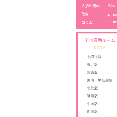
入店の流れ
FLOW
取材
コラム
COLU
全国通勤ルーム
ROOM
北海道版
東北版
関東版
東海・甲信越版
北陸版
近畿版
中国版
四国版