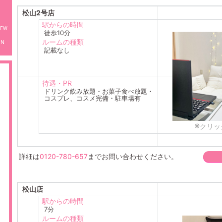
松山2号店
駅からの時間
徒歩10分
ルームの種類
MN
記載なし
待遇・PR
ドリンク飲み放題・お菓子食べ放題・
コスプレ、コスメ完備・駐車場有
※
クリッ
詳細は
0120-780-657
までお問い合わせください。
松山店
駅からの時間
7分
ルームの種類