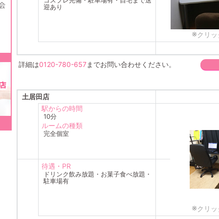
コスプレ完備・駐車場有・自宅まで送
迎あり
※
クリッ
詳細は
0120-780-657
までお問い合わせください。
土居田店
駅からの時間
10分
ルームの種類
完全個室
待遇・PR
ドリンク飲み放題・お菓子食べ放題・
駐車場有
※
クリッ