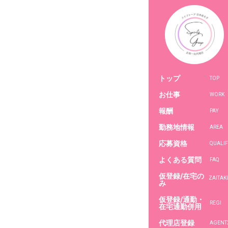
トップ
TOP
お仕事
WORK
報酬
PAY
勤務地情報
AREA
応募資格
QUALIF
よくある質問
FAQ
仮登録/在宅の
み
仮登録/通勤・
REGI
在宅通勤併用
代理店登録
AGENT