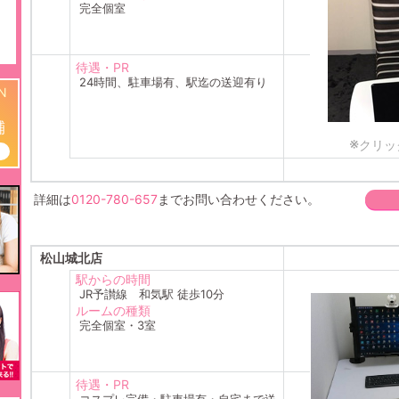
完全個室
待遇・PR
24時間、駐車場有、駅迄の送迎有り
N
舗
※
クリッ
詳細は
0120-780-657
までお問い合わせください。
松山城北店
駅からの時間
JR予讃線 和気駅 徒歩10分
ルームの種類
完全個室・3室
待遇・PR