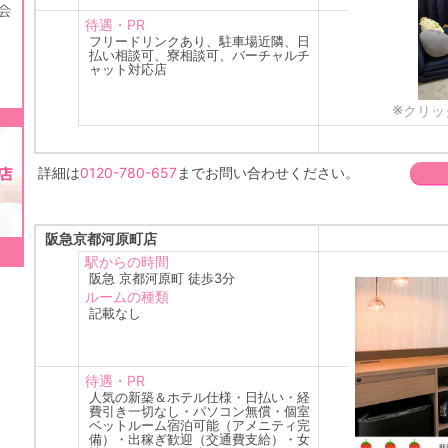
待遇・PR
フリードリンクあり、駐車場近隣、日
払い相談可、寮相談可、バーチャルチ
ャット対応店
※
クリッ
詳細は
0120-780-657
までお問い合わせください。
阪急京都河原町店
駅からの時間
阪急 京都河原町 徒歩3分
ルームの種類
記載なし
待遇・PR
人気の新築＆ホテル仕様・日払い・経
費引き一切なし・パソコン無償・個室
ベットルーム宿泊可能（アメニティ完
備）・出稼ぎ歓迎（交通費支給）・女