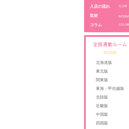
入店の流れ
FLOW
取材
コラム
COLU
全国通勤ルーム
ROOM
北海道版
東北版
関東版
東海・甲信越版
北陸版
近畿版
中国版
四国版