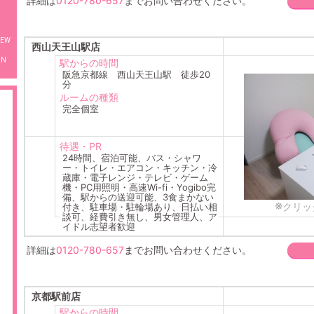
詳細は
0120-780-657
までお問い合わせください。
西山天王山駅店
MN
駅からの時間
阪急京都線 西山天王山駅 徒歩20
分
ルームの種類
完全個室
待遇・PR
24時間、宿泊可能、バス・シャワ
ー・トイレ・エアコン・キッチン・冷
蔵庫・電子レンジ・テレビ・ゲーム
機・PC用照明・高速Wi-fi・Yogibo完
備、駅からの送迎可能、3食まかない
※
クリッ
付き、駐車場・駐輪場あり、日払い相
談可、経費引き無し、男女管理人、ア
イドル志望者歓迎
詳細は
0120-780-657
までお問い合わせください。
京都駅前店
駅からの時間