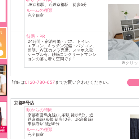
JR京都駅、近鉄京都駅 徒歩5分
ルームの種類
完全個室
N
待遇・PR
24時間・宿泊可能・バス、トイレ、
舗
エアコン、キッチン完備・パソコン、
照明、WEBカメラ完備、スマホ充電
ケーブル有、鉄筋コンクリートマンシ
ョンの落ち着く空間です！
※
クリッ
詳細は
0120-780-657
までお問い合わせください。
京都6号店
駅からの時間
京都市営烏丸線/九条駅 徒歩8分、近
鉄京都線/京都 徒歩10分、JR奈良線/
東福寺駅 徒歩9分
ルームの種類
完全個室