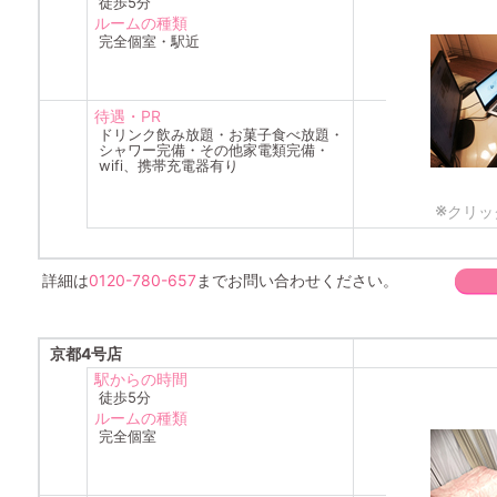
徒歩5分
ルームの種類
完全個室・駅近
待遇・PR
ドリンク飲み放題・お菓子食べ放題・
シャワー完備・その他家電類完備・
wifi、携帯充電器有り
※
クリッ
詳細は
0120-780-657
までお問い合わせください。
京都4号店
駅からの時間
徒歩5分
ルームの種類
完全個室