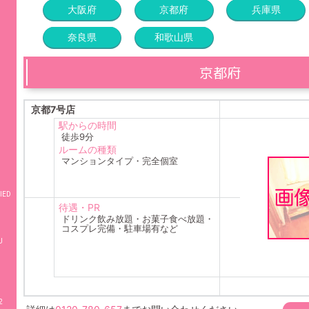
大阪府
京都府
兵庫県
奈良県
和歌山県
京都府
京都7号店
駅からの時間
徒歩9分
ルームの種類
マンションタイプ・完全個室
IED
待遇・PR
ドリンク飲み放題・お菓子食べ放題・
コスプレ完備・駐車場有など
2