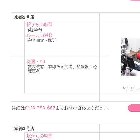
京都2号店
駅からの時間
徒歩5分
ルームの種類
完全個室・駅近
待遇・PR
貸衣装有、有線放送完備、加湿器・冷
蔵庫有
※
クリッ
詳細は
0120-780-657
までお問い合わせください。
京都3号店
駅からの時間