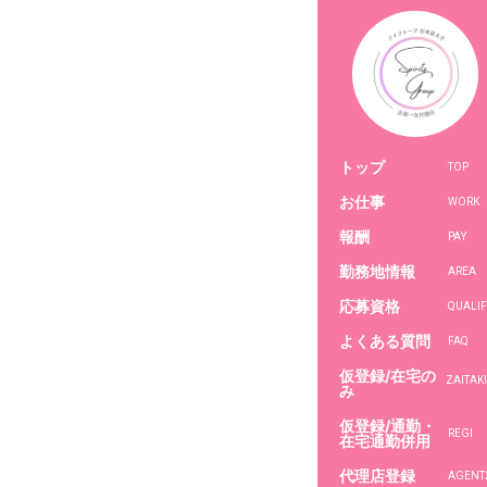
トップ
TOP
お仕事
WORK
報酬
PAY
勤務地情報
AREA
応募資格
QUALIF
よくある質問
FAQ
仮登録/在宅の
み
仮登録/通勤・
REGI
在宅通勤併用
代理店登録
AGENT