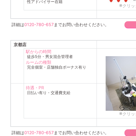
性アドバイサー在籍
※
クリッ
詳細は
0120-780-657
までお問い合わせください。
京都店
駅からの時間
徒歩5分・男女混合管理者
ルームの種類
完全個室・店舗独自ボーナス有り
待遇・PR
日払い有り・交通費支給
※
クリッ
詳細は
0120-780-657
までお問い合わせください。