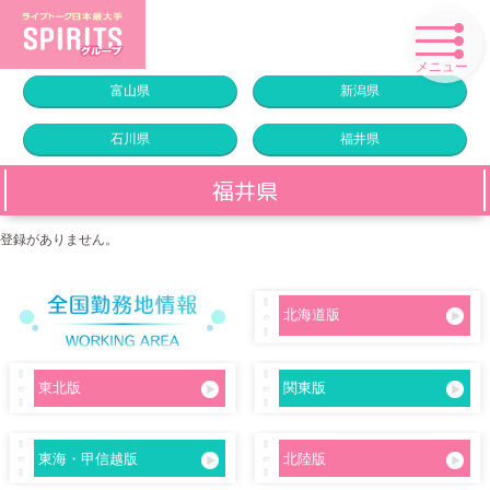
メニュー
富山県
新潟県
石川県
福井県
福井県
登録がありません。
北海道版
東北版
関東版
東海・甲信越版
北陸版